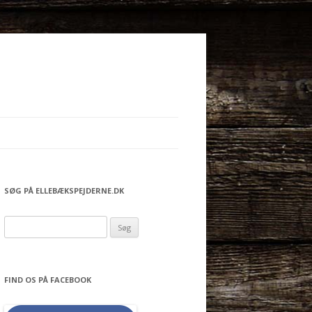
SØG PÅ ELLEBÆKSPEJDERNE.DK
S
ø
g
e
FIND OS PÅ FACEBOOK
f
t