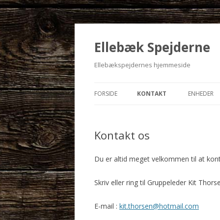
Ellebæk Spejderne
Ellebækspejdernes hjemmeside
FORSIDE
KONTAKT
ENHEDER
INDMELDELSE
BÆVERFL
Kontakt os
FIND OS
ULVEFLOK
KONTAKT OS
JUNIORTR
Du er altid meget velkommen til at kon
SPEJDERT
Skriv eller ring til Gruppeleder Kit Thors
SENIORT
E-mail :
kit.thorsen@hotmail.com
ROVERKL