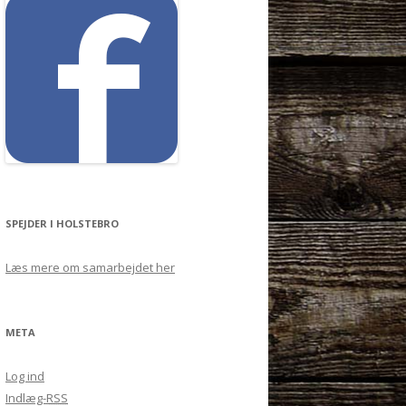
e
r
:
SPEJDER I HOLSTEBRO
Læs mere om samarbejdet her
META
Log ind
Indlæg-
RSS