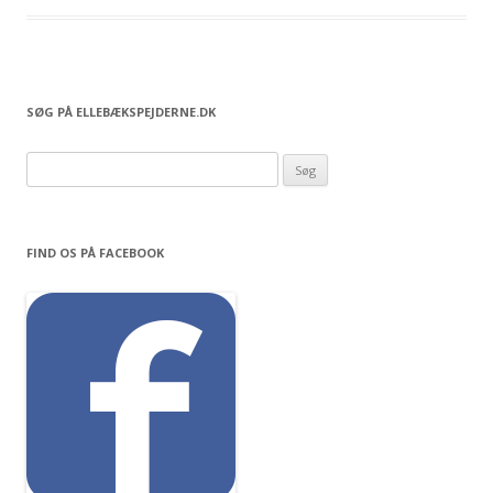
SØG PÅ ELLEBÆKSPEJDERNE.DK
S
ø
g
e
FIND OS PÅ FACEBOOK
f
t
e
r
: