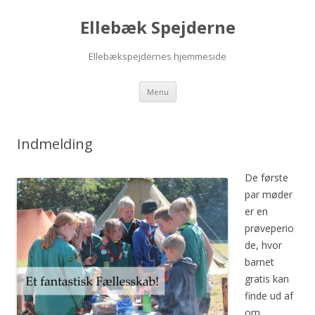
Ellebæk Spejderne
Ellebækspejdernes hjemmeside
Hop
Menu
til
indhold
Indmelding
De første
par møder
er en
prøveperio
de, hvor
barnet
gratis kan
finde ud af
om