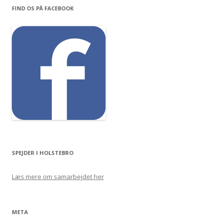
e
FIND OS PÅ FACEBOOK
f
t
e
r
:
SPEJDER I HOLSTEBRO
Læs mere om samarbejdet her
META